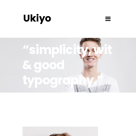
“simplicity, wit
& good
typography.”